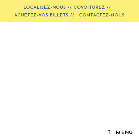
LOCALISEZ-NOUS // COVOITUREZ //
ACHETEZ-VOS BILLETS //
CONTACTEZ-NOUS
MENU