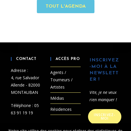
TOUT L'AGENDA
CONTACT
ACCÈS PRO
INSCRIVEZ
-MOI À LA
Adresse :
Agents /
NEWSLETT
4, rue Salvador
Tourneurs /
ER !
Allende - 82000
Artistes
MONTAUBAN
Vite, je ne veux
Médias
rien manquer !
Téléphone :
05
Résidences
63 91 19 19
INSCRIVEZ-
MOI
E-mail :
Notre site utilise des cookies pour réaliser des statistiques de