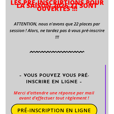
LES
PRÉ-INSCRIPTIONS POUR
LA SAISON 2026.27 SONT
OUVERTES !!!
ATTENTION, nous n'avons que 22 places par
session ! Alors, ne tardez pas à vous pré-inscrire
!!!
– VOUS POUVEZ VOUS PRÉ-
INSCRIRE EN LIGNE –
Merci d’attendre une réponse par mail
avant d’effectuer tout règlement !​
PRÉ-INSCRIPTION EN LIGNE