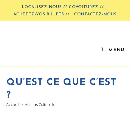
LOCALISEZ-NOUS // COVOITUREZ //
ACHETEZ-VOS BILLETS //
CONTACTEZ-NOUS
MENU
QU’EST CE QUE C’EST
?
Accueil
>
Actions Culturelles