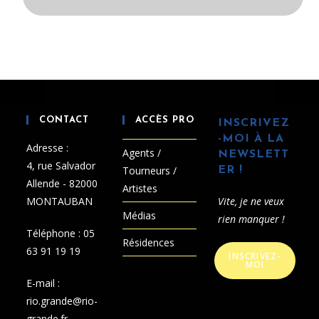
CONTACT
ACCÈS PRO
INSCRIVEZ
-MOI À LA
Adresse :
Agents /
NEWSLETT
4, rue Salvador
Tourneurs /
ER !
Allende - 82000
Artistes
MONTAUBAN
Vite, je ne veux
Médias
rien manquer !
Téléphone :
05
Résidences
63 91 19 19
INSCRIVEZ-
MOI
E-mail :
rio.grande@rio-
grande.fr