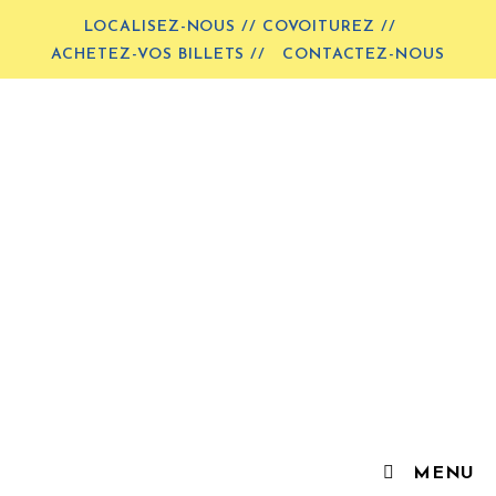
LOCALISEZ-NOUS // COVOITUREZ //
ACHETEZ-VOS BILLETS //
CONTACTEZ-NOUS
MENU