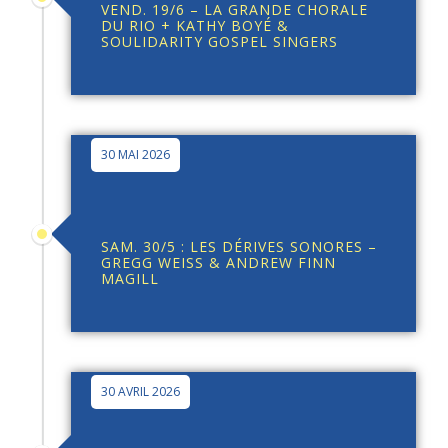
VEND. 19/6 – LA GRANDE CHORALE
DU RIO + KATHY BOYÉ &
SOULIDARITY GOSPEL SINGERS
30 MAI 2026
SAM. 30/5 : LES DÉRIVES SONORES –
GREGG WEISS & ANDREW FINN
MAGILL
30 AVRIL 2026