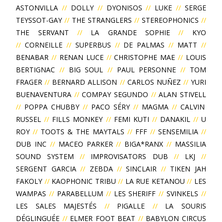
ASTONVILLA
//
DOLLY
//
DYONISOS
//
LUKE
//
SERGE
TEYSSOT-GAY
//
THE STRANGLERS
//
STEREOPHONICS
//
THE SERVANT
//
LA GRANDE SOPHIE
//
KYO
//
CORNEILLE
//
SUPERBUS
//
DE PALMAS
//
MATT
//
BENABAR
//
RENAN LUCE
//
CHRISTOPHE MAE
//
LOUIS
BERTIGNAC
//
BIG SOUL
//
PAUL PERSONNE
//
TOM
FRAGER
//
BERNARD ALLISON
//
CARLOS NUÑEZ
//
YURI
BUENAVENTURA
//
COMPAY SEGUNDO
//
ALAN STIVELL
//
POPPA CHUBBY
//
PACO SÉRY
//
MAGMA
//
CALVIN
RUSSEL
//
FILLS MONKEY
//
FEMI KUTI
//
DANAKIL
//
U
ROY
//
TOOTS & THE MAYTALS
//
FFF
//
SENSEMILIA
//
DUB INC
//
MACEO PARKER
//
BIGA*RANX
//
MASSILIA
SOUND SYSTEM
//
IMPROVISATORS DUB
//
LKJ
//
SERGENT GARCIA
//
ZEBDA
//
SINCLAIR
//
TIKEN JAH
FAKOLY
//
KAOPHONIC TRIBU
//
LA RUE KETANOU
//
LES
WAMPAS
//
PARABELLUM
//
LES SHERIFF
//
SVINKELS
//
LES SALES MAJESTÉS
//
PIGALLE
//
LA SOURIS
DÉGLINGUÉE
//
ELMER FOOT BEAT
//
BABYLON CIRCUS