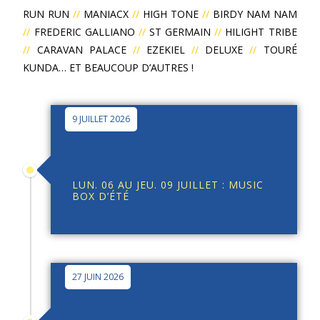
RUN RUN
//
MANIACX
//
HIGH TONE
//
BIRDY NAM NAM
//
FREDERIC GALLIANO
//
ST GERMAIN
//
HILIGHT TRIBE
//
CARAVAN PALACE
//
EZEKIEL
//
DELUXE
//
TOURÉ
KUNDA… ET BEAUCOUP D’AUTRES !
9 JUILLET 2026
LUN. 06 AU JEU. 09 JUILLET : MUSIC
BOX D’ÉTÉ
27 JUIN 2026