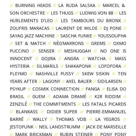
//
BURNING HEADS
//
LA RUDA SALSKA
//
MARCEL &
SON ORCHESTRE
//
LES THUGS
//
LUDWIG VON 88
//
LES
HURLEMENTS D’LEO
//
LES TAMBOURS DU BRONX
//
ZOUFRIS MARACAS
//
LAURENT DE WILDE
//
DJ PONE
//
SAYAG JAZZ MACHINE
//
SASCHA FUNKE
//
YOUSSOUPHA
//
SET & MATCH
//
NÈG’MARRONS
//
GREMS
//
OXMO
PUCCINO
//
SENSER
//
MESHUGGAH
//
NO ONE IS
INNOCENT
//
GOJIRA
//
ANGRA
//
WATCHA
//
MASS
HYSTERIA
//
SILMARILS
//
SHAKAPONK
//
LOFOFORA
//
PLEYMO
//
NASHVILLE PUSSY
//
SKEW SISKIN
//
TEN
YEARS AFTER
//
LAGONY
//
AXEL BAUER
//
SIDILARSEN
//
PSYKUP
//
COSMIK CONNECTION
//
FANGA
//
ELISA DO
BRASIL
//
GUEM
//
ADAMA DRAMÉ
//
K2R RIDDIM
//
ZENZILÉ
//
THE COMMITMENTS
//
LES FATALS PICARDS
//
BLANKASS
//
DIDIER SUPER
//
PIERRE-EMMANUEL
BARRÉ
//
WALLY
//
THOMAS VDB
//
LA YEGROS
//
JESTOFUNK
//
NEIL LANDSTRUMM
//
JACK DE MARSEILLE
//
MARK BRICKMAN
//
RUBIN STEINER
//
PONY PONY