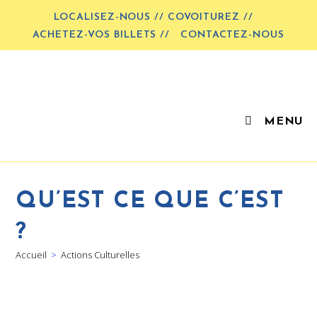
LOCALISEZ-NOUS // COVOITUREZ //
ACHETEZ-VOS BILLETS //
CONTACTEZ-NOUS
MENU
QU’EST CE QUE C’EST
?
Accueil
>
Actions Culturelles