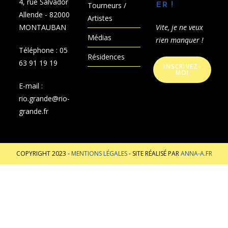
4, rue Salvador
Tourneurs /
ER !
Allende - 82000
Artistes
MONTAUBAN
Vite, je ne veux
Médias
rien manquer !
Téléphone :
05
Résidences
63 91 19 19
INSCRIVEZ-
MOI
E-mail :
rio.grande@rio-
grande.fr
COPYRIGHT 2023 -
MENTIONS LÉGALES
- SITE RÉALISÉ PAR
ANNA-A.FR