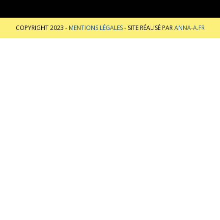
COPYRIGHT 2023 -
MENTIONS LÉGALES
- SITE RÉALISÉ PAR
ANNA-A.FR