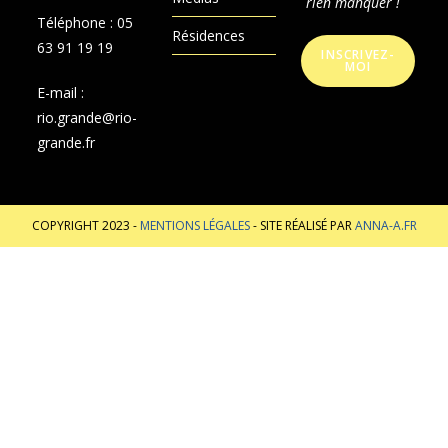
rien manquer !
Téléphone :
05
Résidences
63 91 19 19
INSCRIVEZ-
MOI
E-mail :
rio.grande@rio-
grande.fr
COPYRIGHT 2023 -
MENTIONS LÉGALES
- SITE RÉALISÉ PAR
ANNA-A.FR