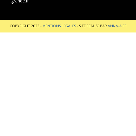
grande.fr
COPYRIGHT 2023 -
MENTIONS LÉGALES
- SITE RÉALISÉ PAR
ANNA-A.FR