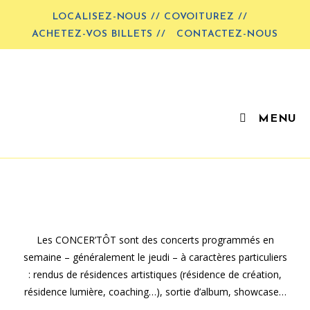
LOCALISEZ-NOUS // COVOITUREZ //
ACHETEZ-VOS BILLETS //
CONTACTEZ-NOUS
MENU
Les CONCER’TÔT sont des concerts programmés en
semaine – généralement le jeudi – à caractères particuliers
: rendus de résidences artistiques (résidence de création,
résidence lumière, coaching…), sortie d’album, showcase…