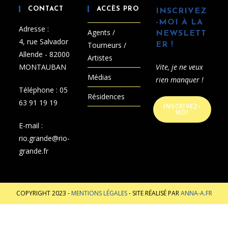
CONTACT
ACCÈS PRO
INSCRIVEZ
-MOI À LA
Adresse :
Agents /
NEWSLETT
4, rue Salvador
Tourneurs /
ER !
Allende - 82000
Artistes
MONTAUBAN
Vite, je ne veux
Médias
rien manquer !
Téléphone :
05
Résidences
63 91 19 19
INSCRIVEZ-
MOI
E-mail :
rio.grande@rio-
grande.fr
COPYRIGHT 2023 -
MENTIONS LÉGALES
- SITE RÉALISÉ PAR
ANNA-A.FR