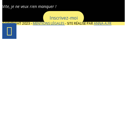
Vite, je ne veux rien manquer !
Inscrivez-moi
COPYRIGHT 2023 -
MENTIONS LÉGALES
- SITE RÉALISÉ PAR
ANNA-A.FR