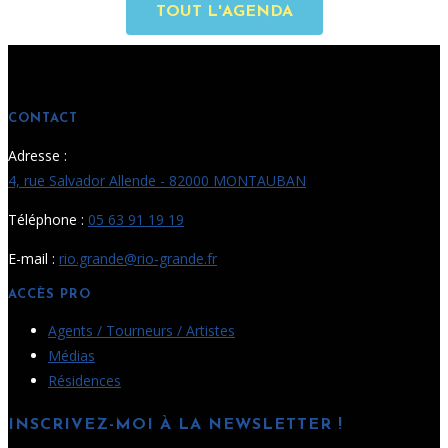
TOUT L'AGENDA
CONTACT
Adresse :
4, rue Salvador Allende - 82000 MONTAUBAN
Téléphone :
05 63 91 19 19
E-mail :
rio.grande@rio-grande.fr
ACCÈS PRO
Agents / Tourneurs / Artistes
Médias
Résidences
INSCRIVEZ-MOI À LA NEWSLETTER !