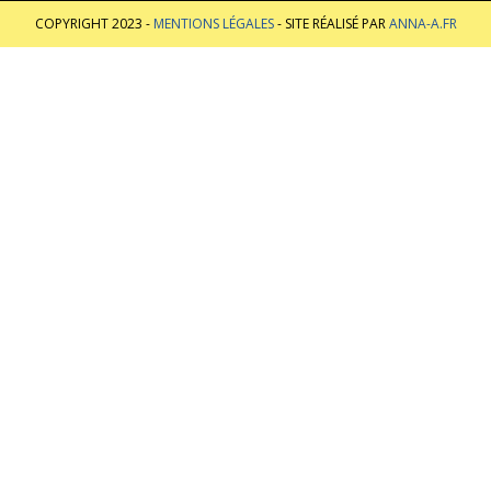
COPYRIGHT 2023 -
MENTIONS LÉGALES
- SITE RÉALISÉ PAR
ANNA-A.FR