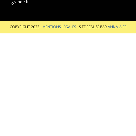
grande.fr
COPYRIGHT 2023 -
MENTIONS LÉGALES
- SITE RÉALISÉ PAR
ANNA-A.FR