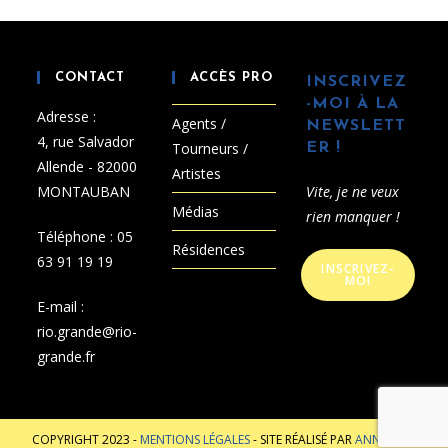
CONTACT
ACCÈS PRO
INSCRIVEZ
-MOI À LA
Adresse :
Agents /
NEWSLETT
4, rue Salvador
Tourneurs /
ER !
Allende - 82000
Artistes
MONTAUBAN
Vite, je ne veux
Médias
rien manquer !
Téléphone :
05
Résidences
63 91 19 19
INSCRIVEZ-
MOI
E-mail :
rio.grande@rio-
grande.fr
COPYRIGHT 2023 -
MENTIONS LÉGALES
- SITE RÉALISÉ PAR
ANNA-A.FR